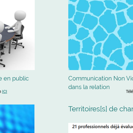
e en public
Communication Non Viol
dans la relation
on
ICI
Tél
Territoires[s] de c