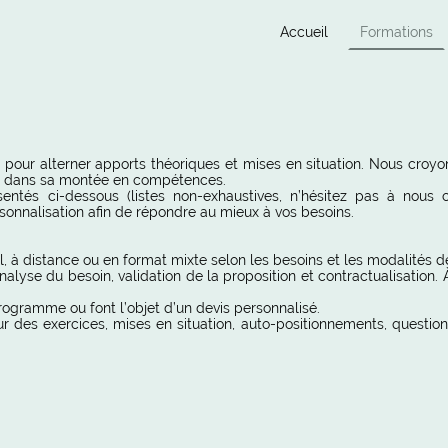
Accueil
Formations
pour alterner apports théoriques et mises en situation. Nous croy
ire dans sa montée en compétences.
tés ci-dessous (listes non-exhaustives, n’hésitez pas à nous c
rsonnalisation afin de répondre au mieux à vos besoins.
l, à distance ou en format mixte selon les besoins et les modalités d
alyse du besoin, validation de la proposition et contractualisation. 
rogramme ou font l’objet d’un devis personnalisé.
r des exercices, mises en situation, auto-positionnements, question