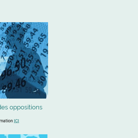
des oppositions
rmation
ICI